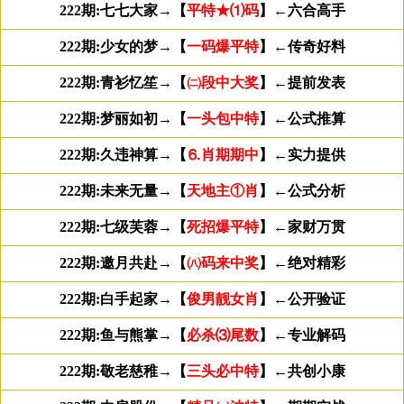
222期:七七大家→【
平特★⑴码
】←六合高手
222期:少女的梦→【
一码爆平特
】←传奇好料
222期:青衫忆笙→【
㈡段中大奖
】←提前发表
222期:梦丽如初→【
一头包中特
】←公式推算
222期:久违神算→【
⒍肖期期中
】←实力提供
222期:未来无量→【
天地主①肖
】←公式分析
222期:七级芙蓉→【
死招爆平特
】←家财万贯
222期:邀月共赴→【
㈧码来中奖
】←绝对精彩
222期:白手起家→【
俊男靓女肖
】←公开验证
222期:鱼与熊掌→【
必杀⑶尾数
】←专业解码
222期:敬老慈稚→【
三头必中特
】←共创小康