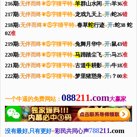
216期:
无伴而终
❦
⑤字猜平特
«
羊
群山水闲
»
开
:羊36
准
217期:
无伴而终
❦
⑤字猜平特
«
龙戏九天上
»
开
:蛇26
错
218期:
无伴而终
❦
⑤字猜平特
«
春草
蛇
行迹
»
开
:蛇38 蛇
02
准
219期:
无伴而终
❦
⑤字猜平特
«
兔舞月华中
»
开
:鼠43
错
220期:
无伴而终
❦
⑤字猜平特
«
马
蹄踏尘飞
»
开
:马25
准
221期:
无伴而终
❦
⑤字猜平特
«
古道
牛
耕影
»
开
:牛18
准
222期:
无伴而终
❦
⑤字猜平特
«
梦里猪憩身
»
开
:？00
未
088
211
.com
一个牛逼的免费网站：
大赢家
788
211
.com
没有最好,只有更好
=
彩民共同心声