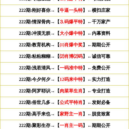
222期:刚好喜你→【
牛逼一头特
】←横扫庄家
222期:情深骨肉→【
⒊码爆平特
】←千万家产
222期:冲漠无朕→【
大小爆中特
】←内幕资料
222期:教育机构→【
㈢肖爆中奖
】←期期公开
222期:粘粘糊糊→【
⑵肖博⑵码
】←诚信可靠
222期:浅若清风→【
一码准中特
】←免费公开
222期:今夕何夕→【
12码来中特
】←实力打造
222期:阿罗耶识→【
肉菜草生肖
】←专业打造
222期:俗世几多→【
公式平特肖
】←发财必备
222期:高手来也→【
家野主一肖
】←脱贫致富
222期:聚彩生存→【
一肖主一码
】←期期公开