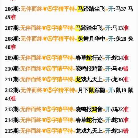
206期:
无伴而终
❦
⑤字猜平特
«
马
蹄踏尘飞
»
开
:马37 马
49
准
207期:
无伴而终
❦
⑤字猜平特
«
马
蹄踏尘飞
»
开
:马13
准
208期:
无伴而终
❦
⑤字猜平特
«
兔
舞月华中
»
开
:兔28 兔
40
准
209期:
无伴而终
❦
⑤字猜平特
«
春草
蛇
行迹
»
开
:蛇14
准
210期:
无伴而终
❦
⑤字猜平特
«
晓鸣报鸡音
»
开
:马49
错
211期:
无伴而终
❦
⑤字猜平特
«
龙
戏九天上
»
开
:龙39
准
212期:
无伴而终
❦
⑤字猜平特
«
月下
鼠
踪隐
»
开
:鼠19 鼠
43
准
213期:
无伴而终
❦
⑤字猜平特
«
晓鸣报
鸡
音
»
开
:鸡22
准
214期:
无伴而终
❦
⑤字猜平特
«
春草
蛇
行迹
»
开
:蛇38
准
215期:
无伴而终
❦
⑤字猜平特
«
龙戏九天上
»
开
:蛇14
错