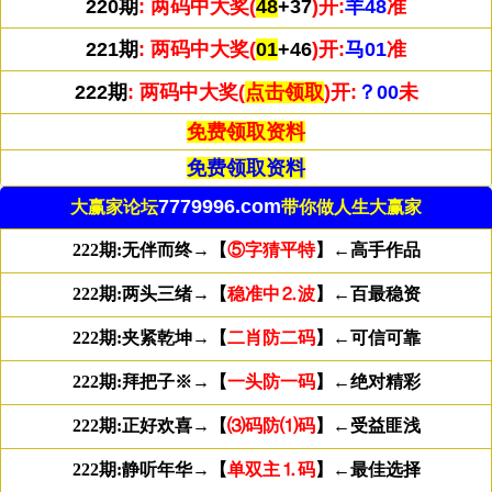
220期
:
两码中大奖(
48
+37
)开:
羊48
准
221期
:
两码中大奖(
01
+46
)开:
马01
准
222期
:
两码中大奖(
点击领取
)开:
？00
未
免费领取资料
免费领取资料
7779996.com
大赢家论坛
带你做人生大赢家
222期:无伴而终→【
⑤字猜平特
】←高手作品
222期:两头三绪→【
稳准中⒉波
】←百最稳资
222期:夹紧乾坤→【
二肖防二码
】←可信可靠
222期:拜把子※→【
一头防一码
】←绝对精彩
222期:正好欢喜→【
⑶码防⑴码
】←受益匪浅
222期:静听年华→【
单双主⒈码
】←最佳选择