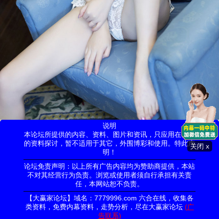
说明
本论坛所提供的内容、资料、图片和资讯，只应用在合法
的资料探讨，暂不适用于其它，外围博彩和使用。特此声
关闭 x
明！
论坛免责声明：以上所有广告内容均为赞助商提供，本站
不对其经营行为负责。浏览或使用者须自行承担有关责
任，本网站恕不负责。
【大赢家论坛】域名：7779996.com 六合在线，收集各
类资料，免费内幕资料，走势分析，尽在大赢家论坛
(广
告联系)