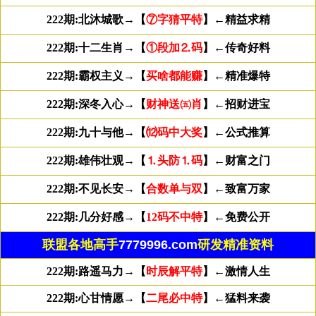
222期:北沐城歌→【
⑦字猜平特
】←精益求精
222期:十二生肖→【
①段加⒉码
】←传奇好料
222期:霸权主义→【
买啥都能赚
】←精准爆特
222期:深冬入心→【
财神送㈤肖
】←招财进宝
222期:九十与他→【
⑿码中大奖
】←公式推算
222期:雄伟壮观→【
⒈头防⒈码
】←财富之门
222期:不见长安→【
合数单与双
】←致富万家
222期:几分好感→【
12码不中特
】←免费公开
联盟各地高手
7779996.com
研发精准资料
222期:路遥马力→【
时辰解平特
】←激情人生
222期:心甘情愿→【
二尾必中特
】←猛料来袭