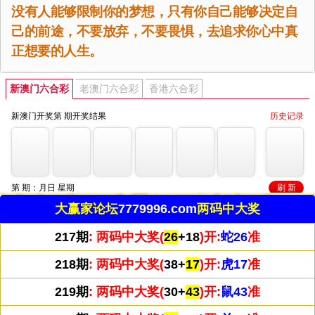
没有人能够限制你的梦想，只有你自己能够决定自
己的前途，不要放弃，不要畏惧，去追求你心中真
正想要的人生。
大赢家论坛
7779996.com
两码中大奖
217期
:
两码中大奖(
26
+18
)开:
蛇26
准
218期
:
两码中大奖(
38+
17
)开:
虎17
准
219期
:
两码中大奖(
30+
43
)开:
鼠43
准