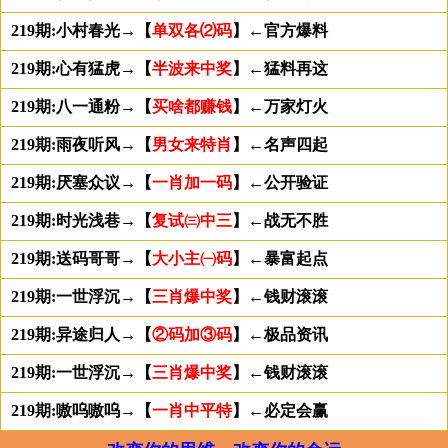
219期:小村春光→【
单双各⑵码
】←官方爆料
219期:心有猛虎→【
半波来中奖
】←猛料再这
219期:八一通粉→【
买啥都赚钱
】←万家灯火
219期:雨夜听风→【
男女来特肖
】←名声四起
219期:厌塞众议→【
一肖加一码
】←公开验证
219期:时光浅巷→【
复试㈢中三
】←战无不胜
219期:送码哥哥→【
大小主㈠码
】←暴富起点
219期:一世浮沉→【
三肖爆中奖
】←钱财滚滚
219期:异途归人→【
②码加③码
】←极品资讯
219期:一世浮沉→【
三肖爆中奖
】←钱财滚滚
219期:嗷呜嗷呜→【
一肖中平特
】←必定会赢