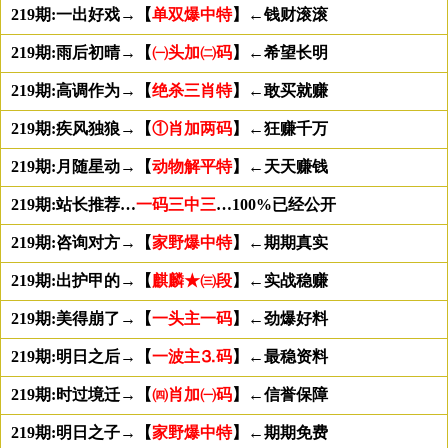
219期:一出好戏→【
单双爆中特
】←钱财滚滚
219期:雨后初晴→【
㈠头加㈡码
】←希望长明
219期:高调作为→【
绝杀三肖特
】←敢买就赚
219期:疾风独狼→【
①肖加两码
】←狂赚千万
219期:月随星动→【
动物解平特
】←天天赚钱
219期:站长推荐…
一码三中三
…100%已经公开
219期:咨询对方→【
家野爆中特
】←期期真实
219期:出护甲的→【
麒麟★㈢段
】←实战稳赚
219期:美得崩了→【
一头主一码
】←劲爆好料
219期:明日之后→【
一波主⒊码
】←最稳资料
219期:时过境迁→【
㈣肖加㈠码
】←信誉保障
219期:明日之子→【
家野爆中特
】←期期免费