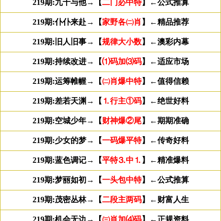
219期:九十与他→【
二门必中特
】←公式推算
219期:仆仆来赴→【
家野各㈡肖
】←精品推荐
219期:旧人旧事→【
规律大小数
】←澳彩内幕
219期:持续改进→【
⑴码加⑶码
】←适应市场
219期:运筹帷幄→【
㈡肖爆中特
】←值得信赖
219期:差若天渊→【
⒈行主①码
】←绝世好料
219期:空城少年→【
财神爆②尾
】←期期准确
219期:少女的梦→【
一码爆平特
】←传奇好料
219期:蓝色调记→【
平特⒊中⒈
】←精准爆料
219期:梦丽如初→【
一头包中特
】←公式推算
219期:茂密丛林→【
二段主两码
】←财富人生
219期:机会无边→【
㈢肖加⑷码
】←正规资料