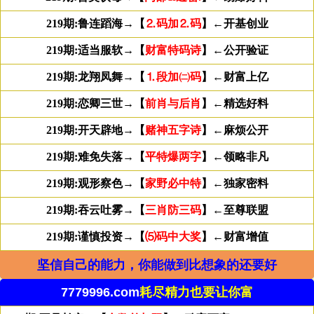
219期:鲁连蹈海→【
⒉码加⒉码
】←开基创业
219期:适当服软→【
财富特码诗
】←公开验证
219期:龙翔凤舞→【
⒈段加㈡码
】←财富上亿
219期:恋卿三世→【
前肖与后肖
】←精选好料
219期:开天辟地→【
赌神五字诗
】←麻烦公开
219期:难免失落→【
平特爆两字
】←领略非凡
219期:观形察色→【
家野必中特
】←独家密料
219期:吞云吐雾→【
三肖防三码
】←至尊联盟
219期:谨慎投资→【
⑸码中大奖
】←财富增值
坚信自己的能力，你能做到比想象的还要好
7779996.com
耗尽精力也要让你富