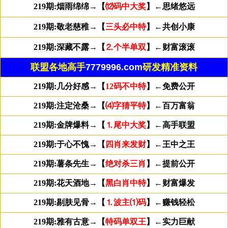
219期:烟雨绵绵→【
⑿码中大奖
】←思绪悠远
219期:敬老慈稚→【
三头必中特
】←共创小康
219期:深藏不露→【
⒉个半单双
】←财富滚滚
联盟各地高手
7779996.com
研发精准资料
219期:几分好感→【
12码不中特
】←免费公开
219期:注定沧桑→【
⑷字猜平特
】←百万富翁
219期:金牌爆料→【
⒈尾中大奖
】←高手联盟
219期:于心不愧→【
四肖来发财
】←王中之王
219期:薯条先生→【
绝对杀三肖
】←提前公开
219期:花天酒地→【
黑白肖中特
】←财富爆发
219期:剔肤见骨→【
⒈波主⑴码
】←赚钱轻松
219期:雅有古意→【
特码单双王
】←实力巨献