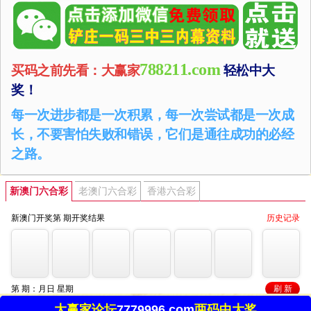
788211.com
买码之前先看：大赢家
轻松中大
奖！
每一次进步都是一次积累，每一次尝试都是一次成
长，不要害怕失败和错误，它们是通往成功的必经
之路。
大赢家论坛
7779996.com
两码中大奖