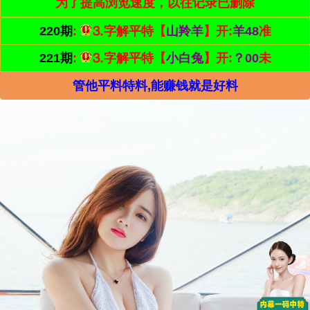
为了提高浏览速度，以往记录已删除
220期
:
⒊字解平特【
山羚羊
】开:
羊48
准
221期
:
⒊字解平特【
小白兔
】开:
？00
未
管他平料特料,能赚钱就是好料