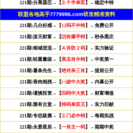
221期:分离器芯→【
⒉个半单双
】←稳定中特
联盟各地高手
7779996.com
研发精准资料
221期:几分好感→【
12码不中特
】←免费公开
221期:泼天财富→【
⑵肖爆平特
】←秒杀黑庄
221期:南城逆流→【
⒋肖防２码
】←实力验证
221期:轻重量级→【
美丑肖中特
】←中奖第一
221期:薯条先生→【
绝对杀三肖
】←提前公开
221期:骨肉相残→【
㈠波中大奖
】←内幕公开
221期:谨慎投资→【
⑸码中大奖
】←财富增值
221期:雅有古意→【
特码单双王
】←实力巨献
221期:专恣跋扈→【
⒉门必中特
】←每期实战
221期:永爱星辰→【
一肖主一码
】←期期中奖