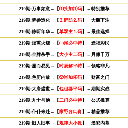
219期:万事如意→【
⑴头加⑴码
】←特别推荐
219期:笔参造化→【
⒊码防⒉码
】←大胆下注
219期:静听年华→【
单双主⒈码
】←最佳选择
219期:烟熏火烧→【
㈢尾必中特
】←造福彩民
219期:金牌杀手→【
大小主二码
】←月赚千万
219期:显而易见→【
时辰解平特
】←领略非凡
219期:色厉内敛→【
②肖加④码
】←财富之门
219期:大唐盛世→【
包租婆平码
】←期期实战
219期:九十与他→【
二门必中特
】←公式推算
219期:仆仆来赴→【
家野各㈡肖
】←精品推荐
219期:旧人旧事→【
规律大小数
】←澳彩内幕