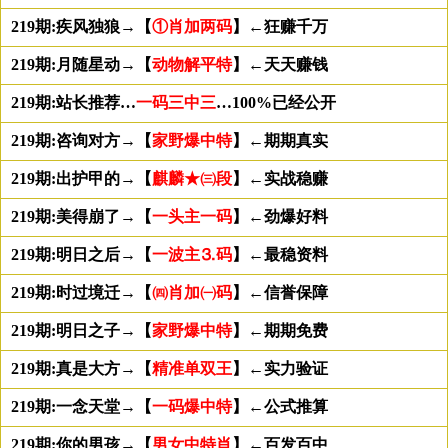
219期:疾风独狼→【
①肖加两码
】←狂赚千万
219期:月随星动→【
动物解平特
】←天天赚钱
219期:站长推荐…
一码三中三
…100%已经公开
219期:咨询对方→【
家野爆中特
】←期期真实
219期:出护甲的→【
麒麟★㈢段
】←实战稳赚
219期:美得崩了→【
一头主一码
】←劲爆好料
219期:明日之后→【
一波主⒊码
】←最稳资料
219期:时过境迁→【
㈣肖加㈠码
】←信誉保障
219期:明日之子→【
家野爆中特
】←期期免费
219期:真是大方→【
精准单双王
】←实力验证
219期:一念天堂→【
一码爆中特
】←公式推算
219期:你的男孩→【
男女中特肖
】←百发百中