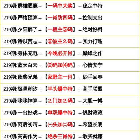
219期:群雄逐鹿→【
一码中大奖
】←稳定中特
219期:严格预算→【
一肖防四码
】←控制支出
219期:夕阳醉了→【
一段主③码
】←绝对好料
219期:诗以言志→【
②波主⒉码
】←实力打造
219期:身体充电→【
今晚必开肖
】←巅峰之作
219期:蓝天白云→【
⑵码加⑷码
】←心情安宁
219期:废柴兄弟→【
家野主一肖
】←妙手回春
219期:极昼潮汐→【
半头爆中特
】←高手联盟
219期:咪咪神算→【
⒉门加⒉码
】←大胆一博
219期:一出好戏→【
单双爆中特
】←钱财滚滚
219期:雨后初晴→【
㈠头加㈡码
】←希望长明
219期:高调作为→【
绝杀三肖特
】←敢买就赚