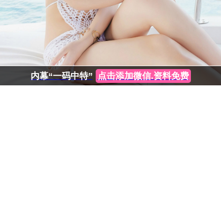
内幕“一码中特”
点击添加微信.资料免费
说明
本论坛所提供的内容、资料、图片和资讯，只应用在合法
的资料探讨，暂不适用于其它，外围博彩和使用。特此声
明！
论坛免责声明：以上所有广告内容均为赞助商提供，本站
不对其经营行为负责。浏览或使用者须自行承担有关责
任，本网站恕不负责。