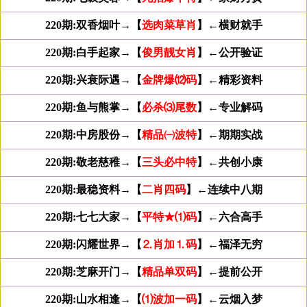
220期:双香烟叶→【
选肉菜草肖
】←横财就手
220期:白手起家→【
俊男靓女肖
】←公开验证
220期:兴衰际遇→【
金牌爆⑿码
】←精彩资料
220期:鱼与熊掌→【
必杀⑶尾数
】←专业解码
220期:中房股份→【
精品㈠波特
】←期期实战
220期:敬老慈稚→【
三头必中特
】←共创小康
220期:最稳资料→【
二肖四码
】←连续中八期
220期:七七大家→【
平特★⑴码
】←六合高手
220期:闪耀世界→【
⒉肖加⒈码
】←福泽无穷
220期:芝麻开门→【
精品单双码
】←提前公开
220期:山水相逢→【
⑴波加一码
】←云烟入梦