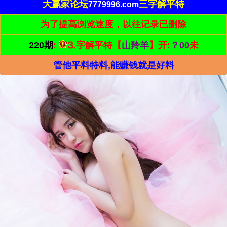
大赢家论坛
三字解平特
7779996.com
为了提高浏览速度，以往记录已删除
220期
:
⒊字解平特【
山羚羊
】开:
？00
未
管他平料特料,能赚钱就是好料